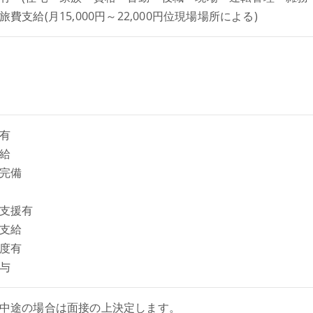
旅費支給(月15,000円～22,000円位現場場所による)
当有
支給
険完備
得支援有
費支給
度有
与
中途の場合は面接の上決定します。