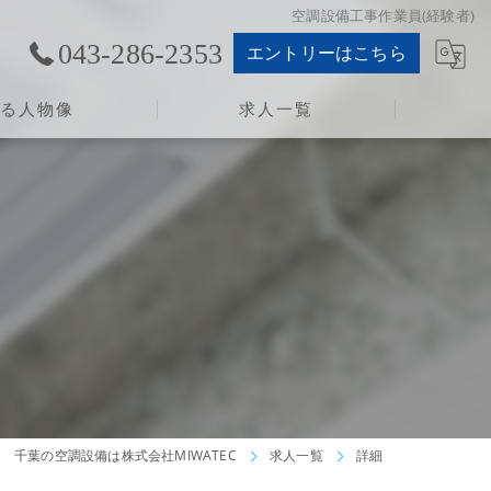
空調設備工事作業員(経験者)
043-286-2353
エントリーはこちら
める人物像
求人一覧
千葉の空調設備は株式会社MIWATEC
求人一覧
詳細