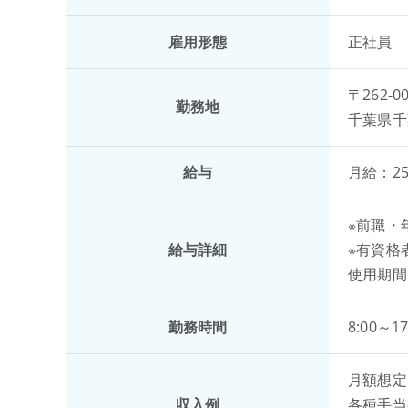
雇用形態
正社員
〒262-0
勤務地
千葉県千
給与
月給：250
※前職・
給与詳細
※有資格
使用期間
勤務時間
8:00～17
月額想定：
収入例
各種手当